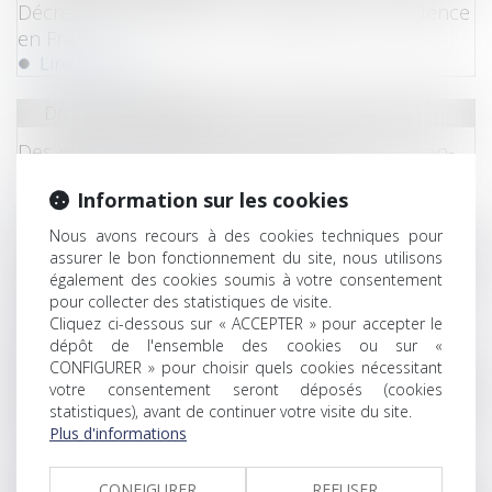
Décret de naturalisation et obligation de résidence
en France
Lire la suite
Droit de l'immigration
Des posts sur Facebook peuvent justifier le non-
renouvellement d'un titre de séjour
Information sur les cookies
Lire la suite
Nous avons recours à des cookies techniques pour
Droit de l'immigration
assurer le bon fonctionnement du site, nous utilisons
également des cookies soumis à votre consentement
Conditions et démarches pour obtenir le permis
pour collecter des statistiques de visite.
vacances travail
Cliquez ci-dessous sur « ACCEPTER » pour accepter le
Lire la suite
dépôt de l'ensemble des cookies ou sur «
CONFIGURER » pour choisir quels cookies nécessitant
votre consentement seront déposés (cookies
Droit de l'immigration
statistiques), avant de continuer votre visite du site.
Une semaine à la Cour nationale du droit d’asile
Plus d'informations
Lire la suite
CONFIGURER
REFUSER