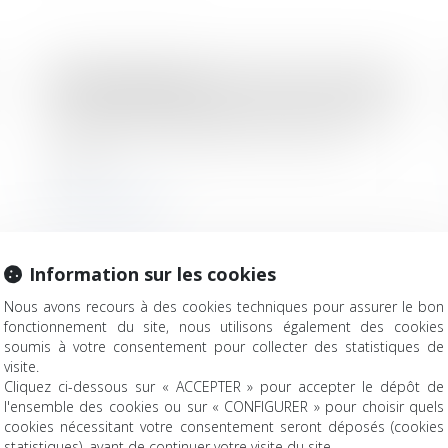
Droit de l'immigration
Des posts sur Facebook peuvent justifier
le non-renouvellement d'un titre de
séjour
Lire la suite
Information sur les cookies
Nous avons recours à des cookies techniques pour assurer le bon
fonctionnement du site, nous utilisons également des cookies
soumis à votre consentement pour collecter des statistiques de
visite.
Cliquez ci-dessous sur « ACCEPTER » pour accepter le dépôt de
l'ensemble des cookies ou sur « CONFIGURER » pour choisir quels
cookies nécessitant votre consentement seront déposés (cookies
statistiques), avant de continuer votre visite du site.