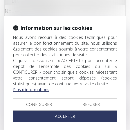
Droit de l'immigration
Nouveaux critères pour la transcription des
naissances à l’étranger
Lire la suite
Information sur les cookies
Droit de l'immigration
Nous avons recours à des cookies techniques pour
assurer le bon fonctionnement du site, nous utilisons
La remise du document d’information désormais
également des cookies soumis à votre consentement
possible par voie électronique !
pour collecter des statistiques de visite.
Cliquez ci-dessous sur « ACCEPTER » pour accepter le
Lire la suite
dépôt de l'ensemble des cookies ou sur «
CONFIGURER » pour choisir quels cookies nécessitant
Droit de l'immigration
votre consentement seront déposés (cookies
statistiques), avant de continuer votre visite du site.
L'acquisition de la citoyenneté européenne n'est
Plus d'informations
pas une transaction commerciale
Lire la suite
CONFIGURER
REFUSER
Droit de l'immigration
ACCEPTER
L’opposition à l’acquisition de la nationalité
française pour indignité : retour sur la portée de