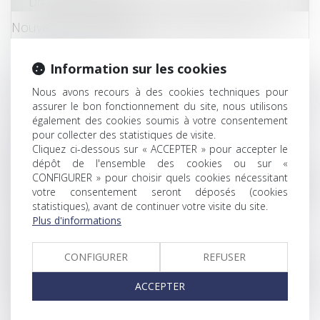
Droit de l'immigration
Nouveaux critères pour la transcription des
naissances à l’étranger
Lire la suite
Information sur les cookies
Droit de l'immigration
Nous avons recours à des cookies techniques pour
assurer le bon fonctionnement du site, nous utilisons
La remise du document d’information désormais
également des cookies soumis à votre consentement
possible par voie électronique !
pour collecter des statistiques de visite.
Cliquez ci-dessous sur « ACCEPTER » pour accepter le
Lire la suite
dépôt de l'ensemble des cookies ou sur «
CONFIGURER » pour choisir quels cookies nécessitant
Droit de l'immigration
votre consentement seront déposés (cookies
statistiques), avant de continuer votre visite du site.
L'acquisition de la citoyenneté européenne n'est
Plus d'informations
pas une transaction commerciale
Lire la suite
CONFIGURER
REFUSER
Droit de l'immigration
ACCEPTER
L’opposition à l’acquisition de la nationalité
française pour indignité : retour sur la portée de